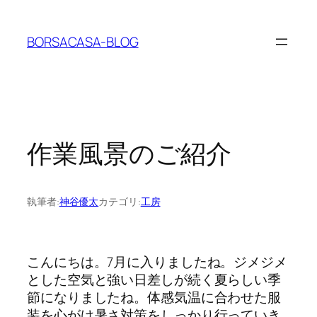
内
容
BORSACASA-BLOG
を
ス
キ
ッ
プ
作業風景のご紹介
執筆者:
神谷優太
カテゴリ:
工房
こんにちは。7月に入りましたね。ジメジメ
とした空気と強い日差しが続く夏らしい季
節になりましたね。体感気温に合わせた服
装を心がけ暑さ対策をしっかり行っていき