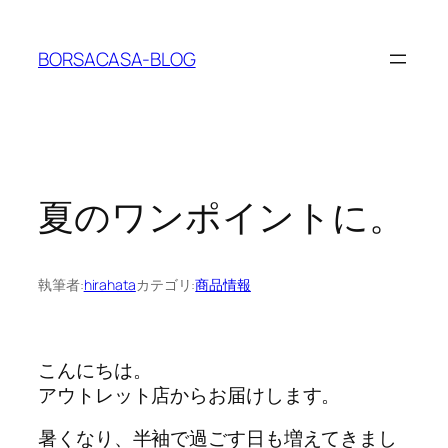
内
容
BORSACASA-BLOG
を
ス
キ
ッ
プ
夏のワンポイントに。
執筆者:
hirahata
カテゴリ:
商品情報
こんにちは。
アウトレット店からお届けします。
暑くなり、半袖で過ごす日も増えてきまし