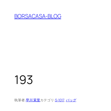
内
容
BORSACASA-BLOG
を
ス
キ
ッ
プ
193
執筆者:
早川 茉里
カテゴリ:
S-1017
, 
バッグ